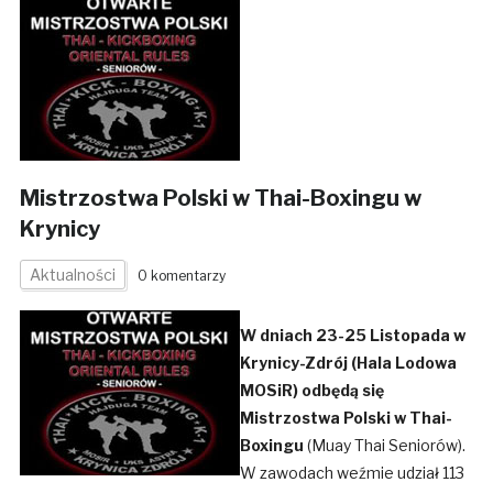
Mistrzostwa Polski w Thai-Boxingu w
Krynicy
Aktualności
0 komentarzy
W dniach 23-25 Listopada w
Krynicy-Zdrój (Hala Lodowa
MOSiR) odbędą się
Mistrzostwa Polski w Thai-
Boxingu
(Muay Thai Seniorów).
W zawodach weźmie udział 113