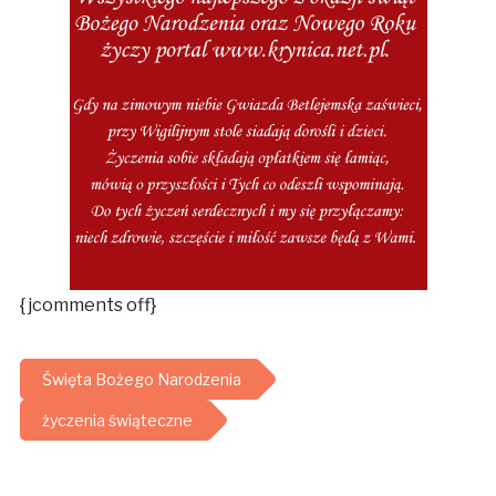
{jcomments off}
Święta Bożego Narodzenia
życzenia świąteczne