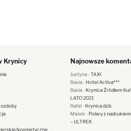
w Krynicy
Najnowsze koment
mia
Justyna
-
TAXI
Basia
-
Hotel Activa***
Basia
-
Krynica Źródłem Kul
LATO 2021
i ozdoby
Rafal
-
Krynica dziś
cja
Misiek
-
Polary z nadrukiem
– ULTREK
yzjerskie/kosmetyczne