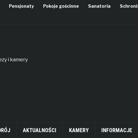
Pensjonaty
Pokoje gościnne
Sanatoria
Schroni
rezy i kamery
DRÓJ
AKTUALNOŚCI
KAMERY
INFORMACJE