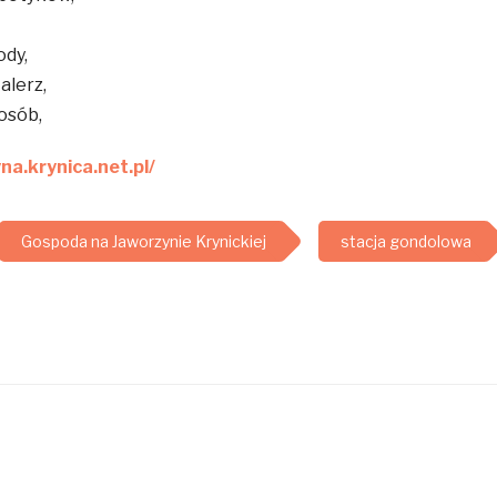
ody,
talerz,
osób,
na.krynica.net.pl/
Gospoda na Jaworzynie Krynickiej
stacja gondolowa