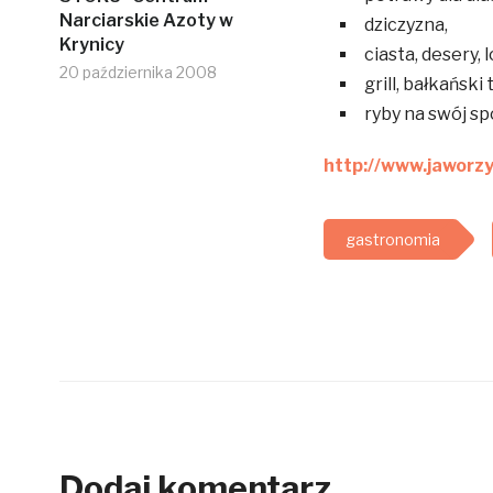
Narciarskie Azoty w
dziczyzna,
Krynicy
ciasta, desery, l
20 października 2008
grill, bałkański 
ryby na swój sp
http://www.jaworzy
gastronomia
Dodaj komentarz