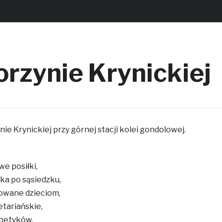
rzynie Krynickiej
e Krynickiej przy górnej stacji kolei gondolowej.
e posiłki,
ka po sąsiedzku,
owane dzieciom,
tariańskie,
abetyków,