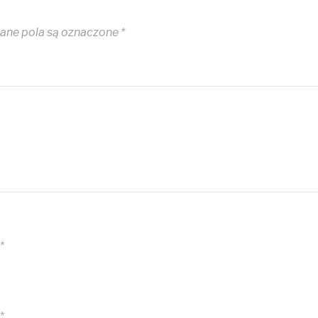
ne pola są oznaczone
*
*
*