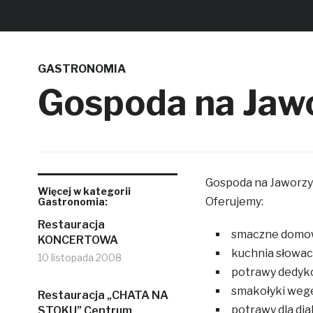
GASTRONOMIA
Gospoda na Jawo
Gospoda na Jaworzyni
Więcej w kategorii
Oferujemy:
Gastronomia:
Restauracja
smaczne domow
KONCERTOWA
kuchnia słowac
10 listopada 2008
potrawy dedyk
smakołyki wege
Restauracja „CHATA NA
potrawy dla di
STOKU” Centrum