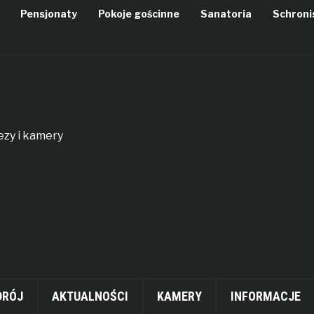
Pensjonaty
Pokoje gościnne
Sanatoria
Schroni
rezy i kamery
DRÓJ
AKTUALNOŚCI
KAMERY
INFORMACJE