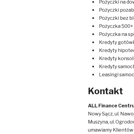
Pożyczki na d
Pożyczki poza
Pożyczki bez bi
Pożyczka 500+
Pożyczka na sp
Kredyty gotó
Kredyty hipot
Kredyty konsol
Kredyty samo
Leasingi samo
Kontakt
ALL Finance Centr
Nowy Sącz, ul. Naw
Muszyna, ul. Ogrodo
umawiamy Klientów 