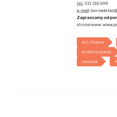
tel.
: 511 316 699
e-mail
: bernadetaz@
Zapraszamy od poni
strona www: www.po
ALL Finance
kredyt na dowód
muszyna
N