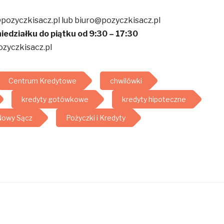
pozyczkisacz.pl lub biuro@pozyczkisacz.pl
edziałku do piątku od 9:30 – 17:30
zyczkisacz.pl
Centrum Kredytowe
chwilówki
kredyty gotówkowe
kredyty hipoteczne
owy Sącz
Pożyczki i Kredyty