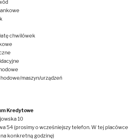
owód
bankowe
k
łatę chwilówek
wkowe
eczne
idacyjne
chodowe
chodowe/maszyn/urządzeń
um Kredytowe
ojowska 10
wa 54 (prosimy o wcześniejszy telefon. W tej placówce
na konkretną godzinę)