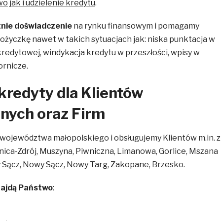
o jak i udzielenie kredytu
.
tnie doświadczenie
na rynku finansowym i pomagamy
pożyczkę nawet w takich sytuacjach jak: niska punktacja w
kredytowej, windykacja kredytu w przeszłości, wpisy w
ornicze.
 kredyty dla Klientów
nych oraz Firm
 województwa małopolskiego i obsługujemy Klientów m.in. z
ynica-Zdrój, Muszyna, Piwniczna, Limanowa, Gorlice, Mszana
y Sącz, Nowy Sącz, Nowy Targ, Zakopane, Brzesko.
najdą Państwo
: