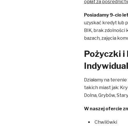
opłat za pośrednictw
Posiadamy 9-cio le
uzyskać kredyt lub 
BIK, brak zdolności 
bazach, zajęcia kom
Pożyczki i
Indywidual
Działamy na terenie
takich miast jak: Kr
Dolna, Grybów, Star
W naszej ofercie z
Chwilówki