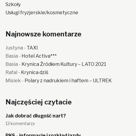
Szkoły
Usługi fryzjerskie/kosmetyczne
Najnowsze komentarze
Justyna
-
TAXI
Basia
-
Hotel Activa***
Basia
-
Krynica Źródłem Kultury – LATO 2021
Rafal
-
Krynica dziś
Misiek
-
Polary z nadrukiem i haftem – ULTREK
Najczęściej czytacie
Jak dobrać długość nart?
13 komentarzy
PKS - informacje i rozkład jazdy